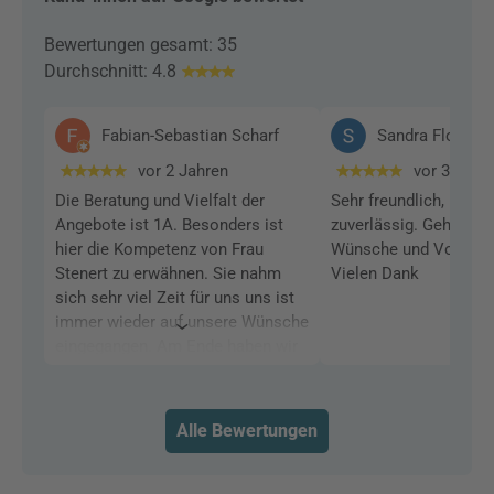
Bewertungen gesamt: 35
Durchschnitt: 4.8
Fabian-Sebastian Scharf
Sandra Florin
vor 2 Jahren
vor 3 Mon
Die Beratung und Vielfalt der
Sehr freundlich, komp
Angebote ist 1A. Besonders ist
zuverlässig. Gehen ind
hier die Kompetenz von Frau
Wünsche und Vorstell
Stenert zu erwähnen. Sie nahm
Vielen Dank
sich sehr viel Zeit für uns uns ist
immer wieder auf unsere Wünsche
eingegangen. Am Ende haben wir
einen sehr tollen Urlaub gehabt,
wir werden unsere Urlaube an
sofort nur noch hier buchen und
Alle Bewertungen
planen. Ganz klare Empfehlung!!