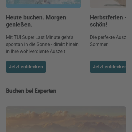
Heute buchen. Morgen
Herbstferien -
genießen.
schön!
Mit TUI Super Last Minute geht's
Die perfekte Auszei
spontan in die Sonne - direkt hinein
Sommer
in Ihre wohlverdiente Auszeit
Jetzt entdecken
Jetzt entdecken
Buchen bei Experten
Unmute
Progress
Loaded
:
:
0%
0%