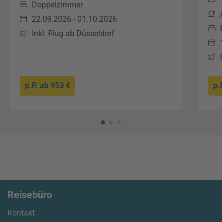
Doppelzimmer
22.09.2026 - 01.10.2026
Inkl. Flug ab Düsseldorf
p.P. ab
953 €
p.
Reisebüro
Kontakt