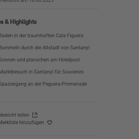
ffentlicht am 16.08.2025
s & Highlights
Baden in der traumhaften Cala Figuera
Bummeln durch die Altstadt von Santanyí
Sonnen und planschen am Hotelpool
Marktbesuch in Santanyí für Souvenirs
Spaziergang an der Peguera-Promenade
bericht teilen
Merkliste hinzufügen