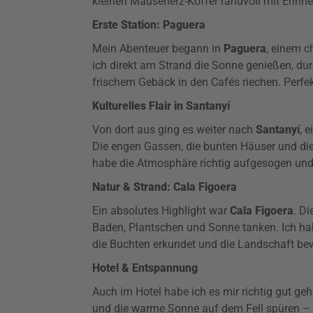
kleinen Mäuseherz-Koffer randvoll mit Erinne
Erste Station: Paguera
Mein Abenteuer begann in
Paguera
, einem c
ich direkt am Strand die Sonne genießen, du
frischem Gebäck in den Cafés riechen. Perfek
Kulturelles Flair in Santanyí
Von dort aus ging es weiter nach
Santanyí
, 
Die engen Gassen, die bunten Häuser und die
habe die Atmosphäre richtig aufgesogen und
Natur & Strand: Cala Figoera
Ein absolutes Highlight war
Cala Figoera
. D
Baden, Plantschen und Sonne tanken. Ich hab
die Buchten erkundet und die Landschaft be
Hotel & Entspannung
Auch im Hotel habe ich es mir richtig gut ge
und die warme Sonne auf dem Fell spüren – s