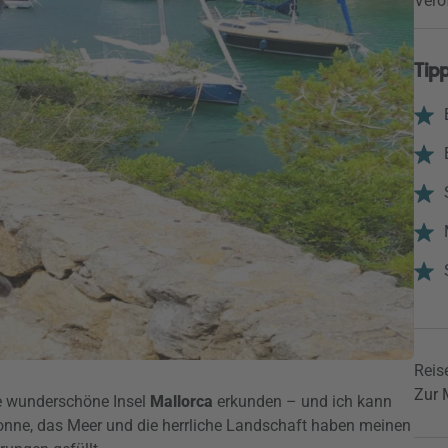
Verö
Tipp
Reise
Zur 
ie wunderschöne Insel
Mallorca
erkunden – und ich kann
onne, das Meer und die herrliche Landschaft haben meinen