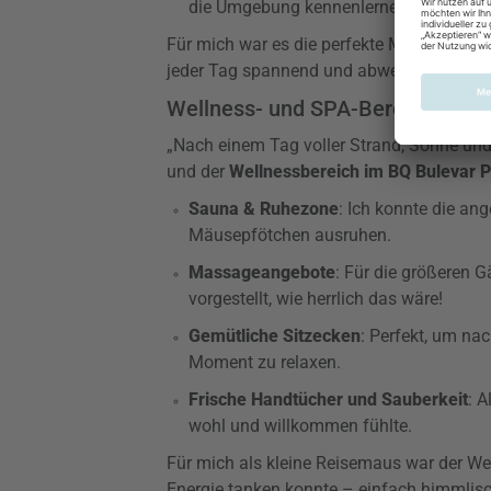
die Umgebung kennenlernen.
Für mich war es die perfekte Mischung a
jeder Tag spannend und abwechslungsreic
Wellness- und SPA-Bereich
„Nach einem Tag voller Strand, Sonne und
und der
Wellnessbereich im BQ Bulevar 
Sauna & Ruhezone
: Ich konnte die a
Mäusepfötchen ausruhen.
Massageangebote
: Für die größeren 
vorgestellt, wie herrlich das wäre!
Gemütliche Sitzecken
: Perfekt, um n
Moment zu relaxen.
Frische Handtücher und Sauberkeit
: A
wohl und willkommen fühlte.
Für mich als kleine Reisemaus war der We
Energie tanken konnte – einfach himmlisc