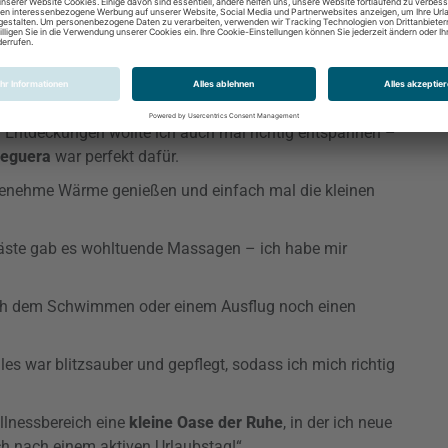
us
Entspannung, Spaß und kleinen Abenteuern
, sodass
h war.“
 Entdeckungen wollte ich auch mal richtig entspannen –
Peguera
war perfekt dafür.
ngenehme Wärme genießen und einfach mal die kleinen
Gäste gab es wohltuende Massagen – ich habe mir
ach dem Schwimmen oder einem Ausflug noch einen
lles war blitzsauber und gepflegt, sodass ich mich richtig
llnessbereich eine
kleine Oase der Ruhe
, in der ich neue
h nach einem aktiven Urlaubstag!“