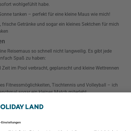
 sofort wohlgefühlt habe.
nne tanken – perfekt für eine kleine Maus wie mich!
, frische Getränke und sogar ein kleines Sektchen für mich
nken
en
ine Reisemaus so schnell nicht langweilig. Es gibt jede
einfach Spaß zu haben:
el Zeit im Pool verbracht, geplanscht und kleine Wettrennen
 es Fitnessmöglichkeiten, Tischtennis und Volleyball – ich
anchmal sogar ein kleines Match miterlebt.
es lustige Shows und Live-Musik. Ich konnte von meinem
ung genießen.
er tollen Lage des Hotels konnte ich tagsüber auf kleine
e Strände erkunden oder bei einer der organisierten Touren