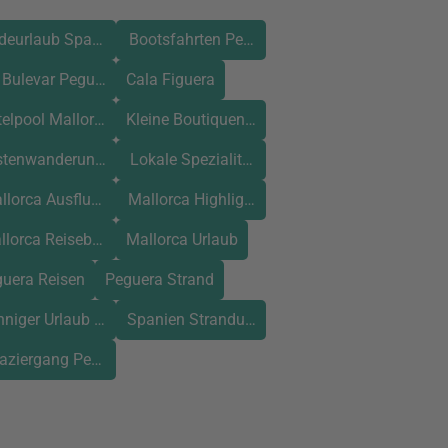
deurlaub Spanien
Bootsfahrten Peguera
Bulevar Peguera Hotel
Cala Figuera
elpool Mallorca
Kleine Boutiquen Peguera
stenwanderung Mallorca
Lokale Spezialitäten Mallorca
llorca Ausflugstipps
Mallorca Highlights
llorca Reisebericht
Mallorca Urlaub
uera Reisen
Peguera Strand
niger Urlaub Mallorca
Spanien Strandurlaub
aziergang Peguera Hafen