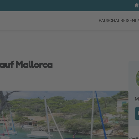
PAUSCHALREISEN
L
auf Mallorca
M