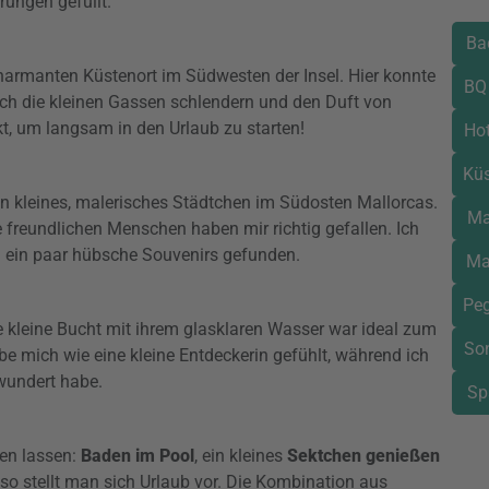
rungen gefüllt.
Ba
harmanten Küstenort im Südwesten der Insel. Hier konnte
BQ 
rch die kleinen Gassen schlendern und den Duft von
t, um langsam in den Urlaub zu starten!
Hot
Kü
ein kleines, malerisches Städtchen im Südosten Mallorcas.
Ma
 freundlichen Menschen haben mir richtig gefallen. Ich
 ein paar hübsche Souvenirs gefunden.
Ma
Peg
ie kleine Bucht mit ihrem glasklaren Wasser war ideal zum
Son
e mich wie eine kleine Entdeckerin gefühlt, während ich
wundert habe.
Sp
hen lassen:
Baden im Pool
, ein kleines
Sektchen genießen
o stellt man sich Urlaub vor. Die Kombination aus