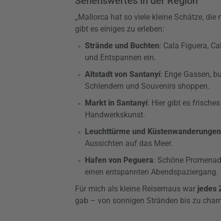
Sehenswertes in der Region
„Mallorca hat so viele kleine Schätze, d
gibt es einiges zu erleben:
Strände und Buchten
: Cala Figuera, C
und Entspannen ein.
Altstadt von Santanyí
: Enge Gassen, b
Schlendern und Souvenirs shoppen.
Markt in Santanyí
: Hier gibt es frische
Handwerkskunst.
Leuchttürme und Küstenwanderungen
Aussichten auf das Meer.
Hafen von Peguera
: Schöne Promenade
einen entspannten Abendspaziergang.
Für mich als kleine Reisemaus war
jedes 
gab – von sonnigen Stränden bis zu char