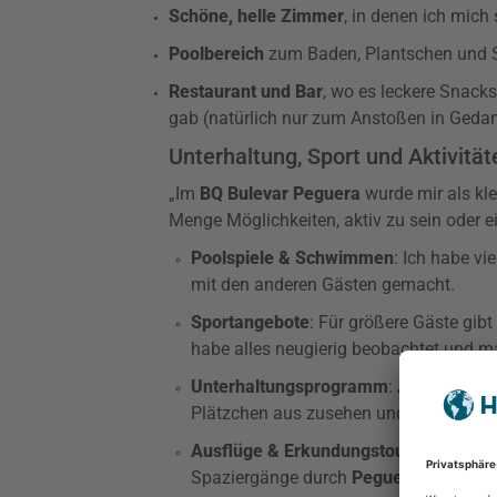
Schöne, helle Zimmer
, in denen ich mich
Poolbereich
zum Baden, Plantschen und So
Restaurant und Bar
, wo es leckere Snacks
gab (natürlich nur zum Anstoßen in Geda
Unterhaltung, Sport und Aktivität
„Im
BQ Bulevar Peguera
wurde mir als kle
Menge Möglichkeiten, aktiv zu sein oder 
Poolspiele & Schwimmen
: Ich habe vi
mit den anderen Gästen gemacht.
Sportangebote
: Für größere Gäste gibt
habe alles neugierig beobachtet und m
Unterhaltungsprogramm
: Abends gab 
Plätzchen aus zusehen und die Stimm
Ausflüge & Erkundungstouren
: Dank d
Spaziergänge durch
Peguera
gehen, di