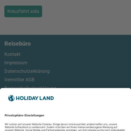
Kreuzfahrt aida
Reisebüro
Kontakt
Impressum
Datenschutzerklärung
Vermittler AGB
Barrierefreiheitserklärung
Service
Reisemonitor
Online Check-In Informationen